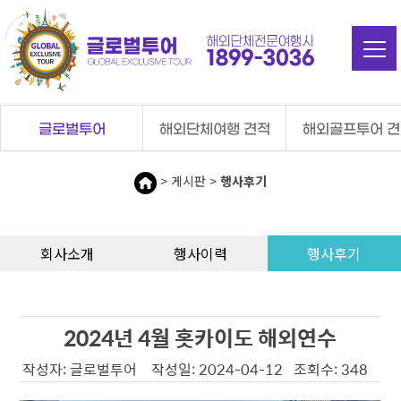
탑메뉴 바로가기
본문 바로가기
글로벌투어
해외단체여행 견적
해외골프투어 
> 게시판 >
행사후기
회사소개
행사이력
행사후기
2024년 4월 홋카이도 해외연수
작성자: 글로벌투어 작성일: 2024-04-12 조회수: 348